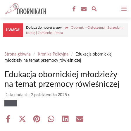
Przejdź
M
do
treści
Dołącz do nowej grupy
Oborniki - Ogłoszenia | Sprzedam |
UWAGA!
Kupię | Zamienię | Praca
Strona główna
/
Kronika Policyjna
/
Edukacja obornickiej
młodzieży na temat przemocy rówieśniczej
Edukacja obornickiej młodzieży
na temat przemocy rówieśniczej
Data dodania:
2 października 2025 r.
Share
Share
Share
Share
Share
Share
on
on
on
on
on
on
Facebook
X
Pinterest
WhatsApp
LinkedIn
Email