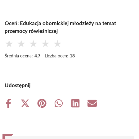
Oceń: Edukacja obornickiej młodzieży na temat
przemocy rówieśniczej
★
★
★
★
★
Średnia ocena:
4.7
Liczba ocen:
18
Udostępnij
Share
Share
Share
Share
Share
Share
on
on
on
on
on
on
Facebook
X
Pinterest
WhatsApp
LinkedIn
Email
(Twitter)