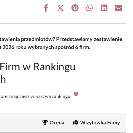
Share
Share
Share
Share
Share
Share
on
on
on
on
on
on
Facebook
X
Pinterest
WhatsApp
LinkedIn
Email
(Twitter)
astawienia przedmiotów? Przedstawiamy zestawienie
 2026 roku wybranych spośród 6 firm.
 Firm w Rankingu
ch
które znajdziesz w naszym rankingu.
Ocena
Wizytówka Firmy