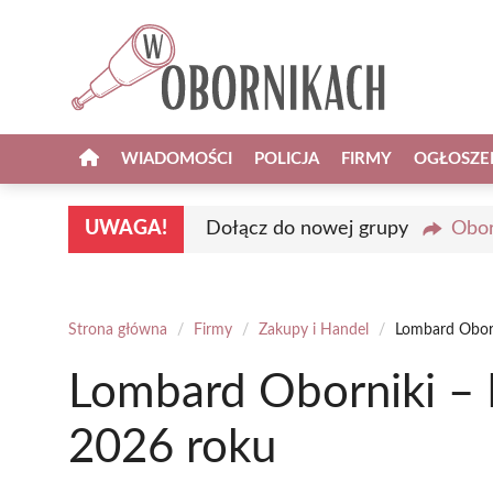
Przejdź
do
treści
WIADOMOŚCI
POLICJA
FIRMY
OGŁOSZE
UWAGA!
Dołącz do nowej grupy
Obor
Strona główna
/
Firmy
/
Zakupy i Handel
/
Lombard Oborn
Lombard Oborniki – 
2026 roku