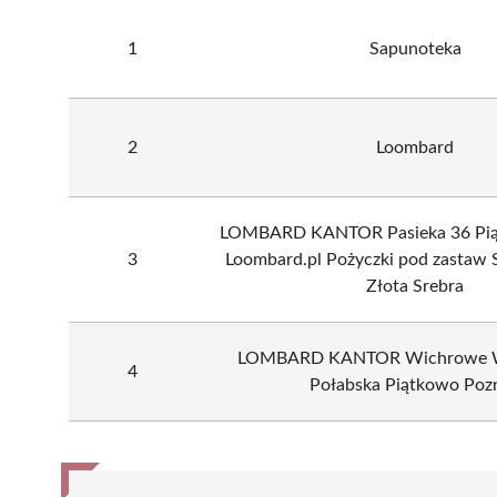
1
Sapunoteka
2
Loombard
LOMBARD KANTOR Pasieka 36 Pią
3
Loombard.pl Pożyczki pod zastaw 
Złota Srebra
LOMBARD KANTOR Wichrowe W
4
Połabska Piątkowo Poz