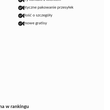
estetyczne pakowanie przesyłek
dbałość o szczegóły
darmowe gratisy
na w rankingu