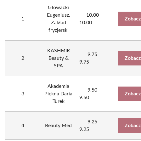
Głowacki
Eugeniusz.
10.00
1
Zobacz
Zakład
10.00
fryzjerski
KASHMIR
9.75
2
Beauty &
Zobacz
9.75
SPA
Akademia
9.50
3
Piękna Daria
Zobacz
9.50
Turek
9.25
4
Beauty Med
Zobacz
9.25