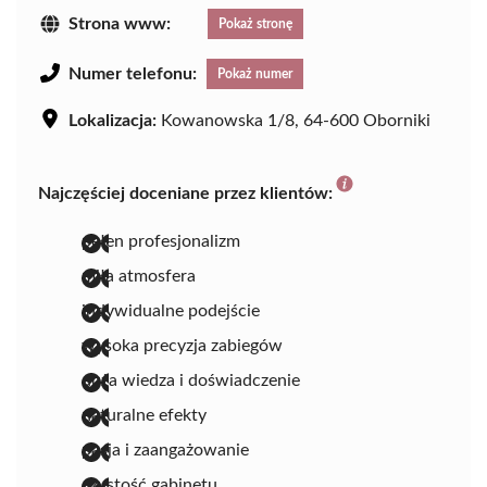
Strona www:
Pokaż stronę
Numer telefonu:
Pokaż numer
Lokalizacja:
Kowanowska 1/8, 64-600 Oborniki
Najczęściej doceniane przez klientów:
pełen profesjonalizm
miła atmosfera
indywidualne podejście
wysoka precyzja zabiegów
duża wiedza i doświadczenie
naturalne efekty
pasja i zaangażowanie
czystość gabinetu