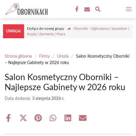
Przejdź
M
do
treści
Dołącz do nowej grupy
Oborniki - Ogłoszenia | Sprzedam |
UWAGA!
Kupię | Zamienię | Praca
Strona główna
/
Firmy
/
Uroda
/
Salon Kosmetyczny Oborniki
– Najlepsze Gabinety w 2026 roku
Salon Kosmetyczny Oborniki –
Najlepsze Gabinety w 2026 roku
Data dodania:
3 sierpnia 2026 r.
Share
Share
Share
Share
Share
Share
on
on
on
on
on
on
Facebook
X
Pinterest
WhatsApp
LinkedIn
Email
(Twitter)