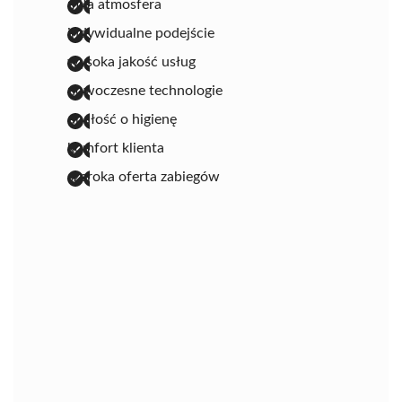
miła atmosfera
indywidualne podejście
wysoka jakość usług
nowoczesne technologie
dbałość o higienę
komfort klienta
szeroka oferta zabiegów