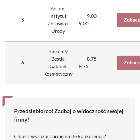
Yasumi
Instytut
9.00
5
Zobacz
Zdrowia i
9.00
Urody
Piękna &
Bestia
8.75
6
Zobacz
Gabinet
8.75
Kosmetyczny
Przedsiębiorco! Zadbaj o widoczność swojej
firmy!
Chcesz wyróżnić firmę na tle konkurencji?