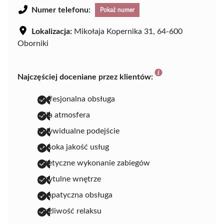
Numer telefonu:
Pokaż numer
Lokalizacja:
Mikołaja Kopernika 31, 64-600
Oborniki
Najczęściej doceniane przez klientów:
profesjonalna obsługa
miła atmosfera
indywidualne podejście
wysoka jakość usług
estetyczne wykonanie zabiegów
przytulne wnętrze
sympatyczna obsługa
możliwość relaksu