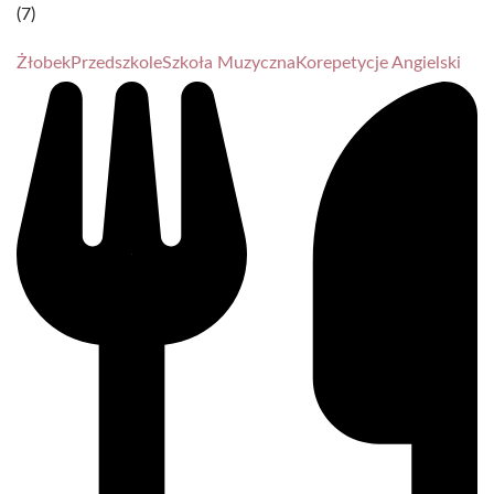
(7)
Żłobek
Przedszkole
Szkoła Muzyczna
Korepetycje Angielski