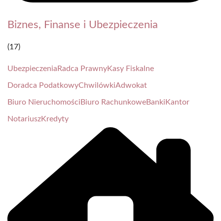
Biznes, Finanse i Ubezpieczenia
(17)
Ubezpieczenia
Radca Prawny
Kasy Fiskalne
Doradca Podatkowy
Chwilówki
Adwokat
Biuro Nieruchomości
Biuro Rachunkowe
Banki
Kantor
Notariusz
Kredyty