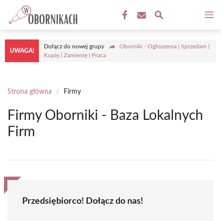
Przejdź
M
do
treści
Dołącz do nowej grupy
Oborniki - Ogłoszenia | Sprzedam |
UWAGA!
Kupię | Zamienię | Praca
Strona główna
/
Firmy
Firmy Oborniki - Baza Lokalnych
Firm
Przedsiębiorco! Dołącz do nas!