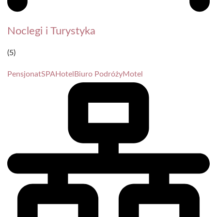
Noclegi i Turystyka
(5)
Pensjonat
SPA
Hotel
Biuro Podróży
Motel