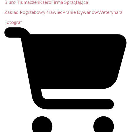
Biuro Tłumaczeń
Ksero
Firma Sprzątająca
Zakład Pogrzebowy
Krawiec
Pranie Dywanów
Weterynarz
Fotograf