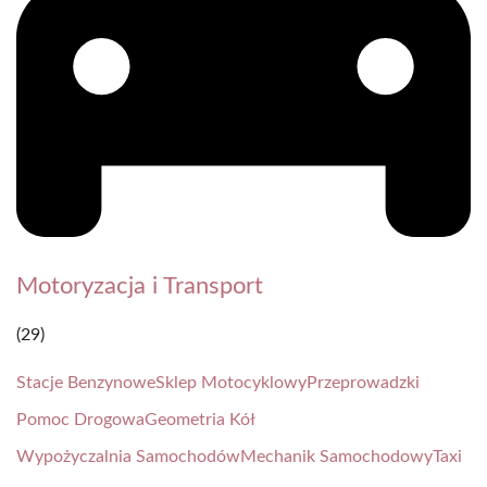
Motoryzacja i Transport
(29)
Stacje Benzynowe
Sklep Motocyklowy
Przeprowadzki
Pomoc Drogowa
Geometria Kół
Wypożyczalnia Samochodów
Mechanik Samochodowy
Taxi