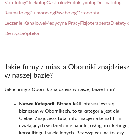
Kardiolog
Ginekolog
Gastrolog
Endokrynolog
Dermatolog
Reumatolog
Pulmonolog
Psycholog
Ortodonta
Leczenie Kanałowe
Medycyna Pracy
Fizjoterapeuta
Dietetyk
Dentysta
Apteka
Jakie firmy z miasta Oborniki znajdziesz
w naszej bazie?
Jakie firmy z Obornik znajdziesz w naszej bazie firm?
Nazwa Kategorii: Biznes
Jeśli interesujesz się
biznesem w Obornikach, to ta kategoria jest dla
Ciebie. Znajdziesz tutaj informacje na temat firm
działających w dziedzinie handlu, usług, marketingu,
konsultingu i wiele innych. Bez względu na to, czy