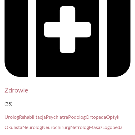
Zdrowie
(35)
Urolog
Rehabilitacja
Psychiatra
Podolog
Ortopeda
Optyk
Okulista
Neurolog
Neurochirurg
Nefrolog
Masaż
Logopeda