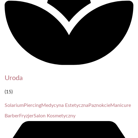
Uroda
(15)
Solarium
Piercing
Medycyna Estetyczna
Paznokcie
Manicure
Barber
Fryzjer
Salon Kosmetyczny