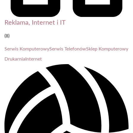
Reklama, Internet i IT
(8)
Serwis Komputerowy
Serwis Telefonów
Sklep Komputerowy
Drukarnia
Internet