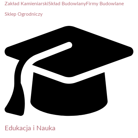
Zakład Kamieniarski
Skład Budowlany
Firmy Budowlane
Sklep Ogrodniczy
Edukacja i Nauka