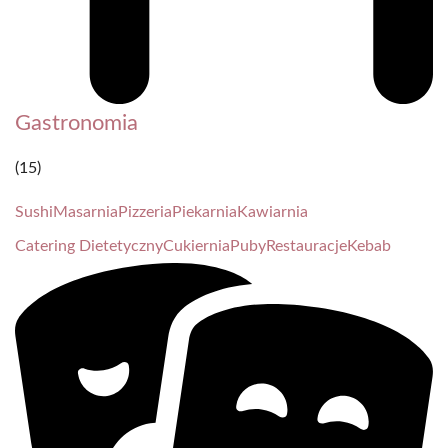
Gastronomia
(15)
Sushi
Masarnia
Pizzeria
Piekarnia
Kawiarnia
Catering Dietetyczny
Cukiernia
Puby
Restauracje
Kebab