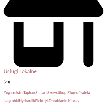
Usługi Lokalne
(28)
Zegarmistrz
Tapicer
Ślusarz
Szewc
Skup Złomu
Pralnia
Nagrobki
Hydraulik
Elektryk
Dorabianie Kluczy