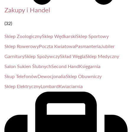
Zakupy i Handel
(32)
Sklep Zoologiczny
Sklep Wędkarski
Sklep Sportowy
Sklep Rowerowy
Poczta Kwiatowa
Pasmanteria
Jubiler
Garnitury
Sklep Spożywczy
Skład Węgla
Sklep Medyczny
Salon Sukien Ślubnych
Second Hand
Księgarnia
Skup Telefonów
Dewocjonalia
Sklep Obuwniczy
Sklep Elektryczny
Lombard
Kwiaciarnia