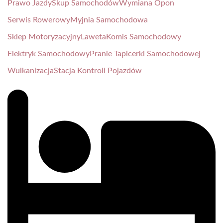
Prawo Jazdy
Skup Samochodów
Wymiana Opon
Serwis Rowerowy
Myjnia Samochodowa
Sklep Motoryzacyjny
Laweta
Komis Samochodowy
Elektryk Samochodowy
Pranie Tapicerki Samochodowej
Wulkanizacja
Stacja Kontroli Pojazdów