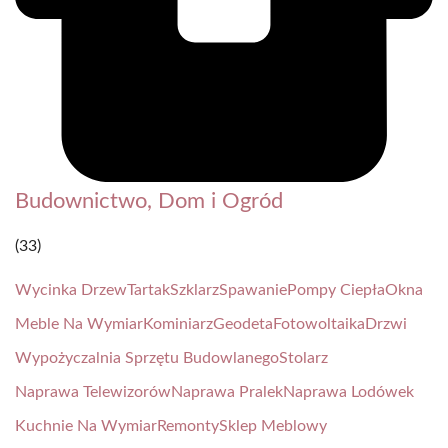
Budownictwo, Dom i Ogród
(33)
Wycinka Drzew
Tartak
Szklarz
Spawanie
Pompy Ciepła
Okna
Meble Na Wymiar
Kominiarz
Geodeta
Fotowoltaika
Drzwi
Wypożyczalnia Sprzętu Budowlanego
Stolarz
Naprawa Telewizorów
Naprawa Pralek
Naprawa Lodówek
Kuchnie Na Wymiar
Remonty
Sklep Meblowy