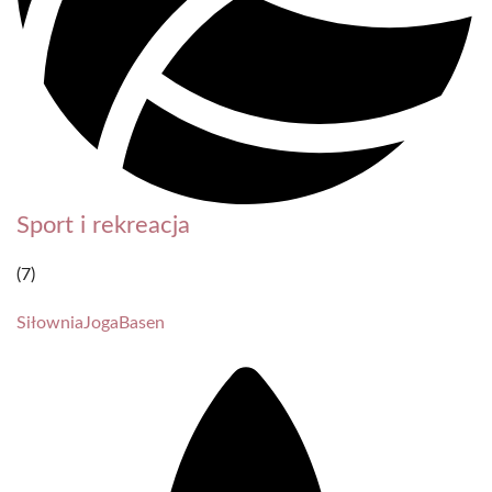
Sport i rekreacja
(7)
Siłownia
Joga
Basen