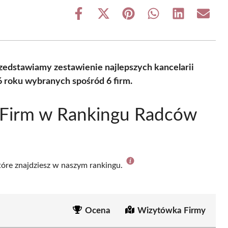
Share
Share
Share
Share
Share
Share
on
on
on
on
on
on
Facebook
X
Pinterest
WhatsApp
LinkedIn
Email
(Twitter)
zedstawiamy zestawienie najlepszych kancelarii
 roku wybranych spośród 6 firm.
 Firm w Rankingu Radców
które znajdziesz w naszym rankingu.
Ocena
Wizytówka Firmy