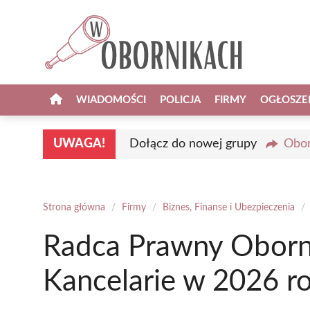
Przejdź
do
treści
WIADOMOŚCI
POLICJA
FIRMY
OGŁOSZE
UWAGA!
Dołącz do nowej grupy
Obor
Strona główna
/
Firmy
/
Biznes, Finanse i Ubezpieczenia
/
Radca Prawny Oborni
Kancelarie w 2026 r