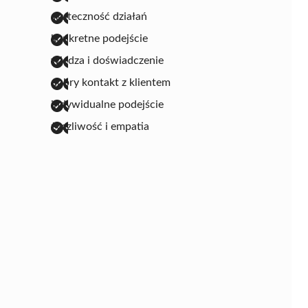
skuteczność działań
konkretne podejście
wiedza i doświadczenie
dobry kontakt z klientem
indywidualne podejście
życzliwość i empatia