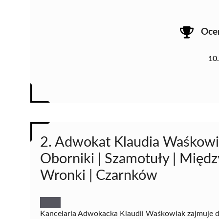
Oce
10
2. Adwokat Klaudia Waśkowi
Oborniki | Szamotuły | Między
Wronki | Czarnków
Kancelaria Adwokacka Klaudii Waśkowiak zajmuje 