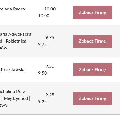
elaria Radcy
10.00
Zobacz Firmę
10.00
aria Adwokacka
9.75
 | Rokietnica |
Zobacz Firmę
9.75
nków
9.50
 Przesławska
Zobacz Firmę
9.50
halina Perz -
9.25
y | Międzychód |
Zobacz Firmę
9.25
iewy