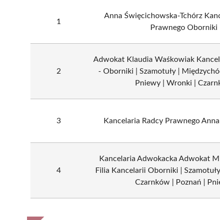
Anna Święcichowska-Tchórz Kanc
1
Prawnego Oborniki
Adwokat Klaudia Waśkowiak Kancel
2
- Oborniki | Szamotuły | Międzychód
Pniewy | Wronki | Czar
3
Kancelaria Radcy Prawnego Anna
Kancelaria Adwokacka Adwokat Mic
4
Filia Kancelarii Oborniki | Szamotuł
Czarnków | Poznań | Pn