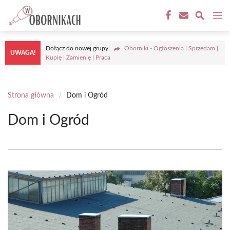
Przejdź
M
do
treści
Dołącz do nowej grupy
Oborniki - Ogłoszenia | Sprzedam |
UWAGA!
Kupię | Zamienię | Praca
Strona główna
/
Dom i Ogród
Dom i Ogród