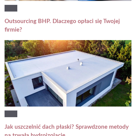
Outsourcing BHP. Dlaczego opłaci się Twojej
firmie?
Jak uszczelnić dach płaski? Sprawdzone metody
na trwałą hydroizolację