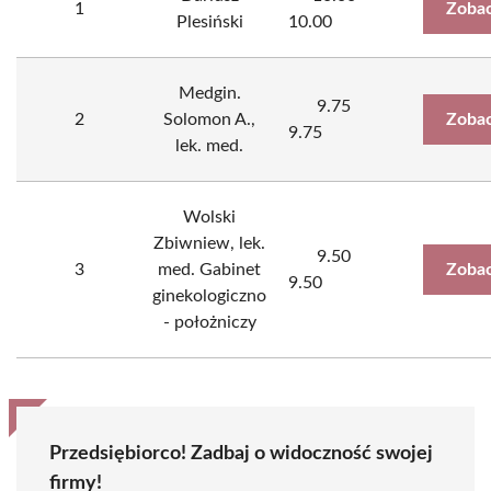
1
Zobac
Plesiński
10.00
Medgin.
9.75
2
Solomon A.,
Zobac
9.75
lek. med.
Wolski
Zbiwniew, lek.
9.50
3
med. Gabinet
Zobac
9.50
ginekologiczno
- położniczy
Przedsiębiorco! Zadbaj o widoczność swojej
firmy!