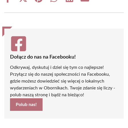
Share
Share
Share
Share
Share
Share
on
on
on
on
on
on
Facebook
X
Pinterest
WhatsApp
LinkedIn
Email
(Twitter)
Dołącz do nas na Facebooku!
Odkrywaj, dyskutuj i dziel się tym co najlepsze!
Przyłącz się do naszej społeczności na Facebooku,
gdzie możesz dowiedzieć się więcej o lokalnych
wydarzeniach w Obornikach. Twoje zdanie się liczy -
polub naszą stronę i bądź na bieżąco!
Polub nas!