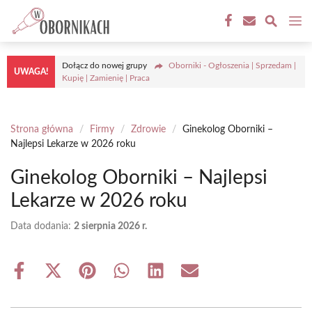
Przejdź
M
do
treści
Dołącz do nowej grupy
Oborniki - Ogłoszenia | Sprzedam |
UWAGA!
Kupię | Zamienię | Praca
Strona główna
/
Firmy
/
Zdrowie
/
Ginekolog Oborniki –
Najlepsi Lekarze w 2026 roku
Ginekolog Oborniki – Najlepsi
Lekarze w 2026 roku
Data dodania:
2 sierpnia 2026 r.
Share
Share
Share
Share
Share
Share
on
on
on
on
on
on
Facebook
X
Pinterest
WhatsApp
LinkedIn
Email
(Twitter)