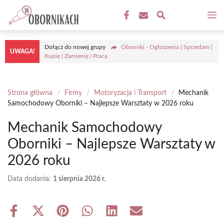
Przejdź
M
do
treści
Dołącz do nowej grupy
Oborniki - Ogłoszenia | Sprzedam |
UWAGA!
Kupię | Zamienię | Praca
Strona główna
/
Firmy
/
Motoryzacja i Transport
/
Mechanik
Samochodowy Oborniki – Najlepsze Warsztaty w 2026 roku
Mechanik Samochodowy
Oborniki – Najlepsze Warsztaty w
2026 roku
Data dodania:
1 sierpnia 2026 r.
Share
Share
Share
Share
Share
Share
on
on
on
on
on
on