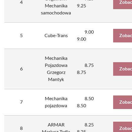
4
Zobac
Mechanika
9.25
samochodowa
9.00
5
Cube-Trans
Zobac
9.00
Mechanika
Pojazdowa
8.75
6
Zobac
Grzegorz
8.75
Mantyk
Mechanika
8.50
7
Zobac
pojazdowa
8.50
ARMAR
8.25
8
Zobac