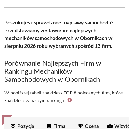
Facebook
X
Pinterest
WhatsApp
LinkedIn
Email
(Twitter)
Poszukujesz sprawdzonej naprawy samochodu?
Przedstawiamy zestawienie najlepszych
mechaników samochodowych w Obornikach w
sierpniu 2026 roku wybranych spośród 13 firm.
Porównanie Najlepszych Firm w
Rankingu Mechaników
Samochodowych w Obornikach
W poniższej tabeli znajdziesz TOP 8 polecanych firm, które
znajdziesz w naszym rankingu.
Pozycja
Firma
Ocena
Wizyt