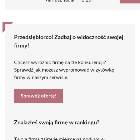
Mariusz Tadla
8.25
Przedsiębiorco! Zadbaj o widoczność swojej
firmy!
Chcesz wyróżnić firmę na tle konkurencji?
Sprawdź jak możesz wypromować wizytówkę
firmy w naszym serwisie.
Sprawdź ofertę!
Znalazłeś swoją firmę w rankingu?
Twoja firma zajmuje miejsce na podium w