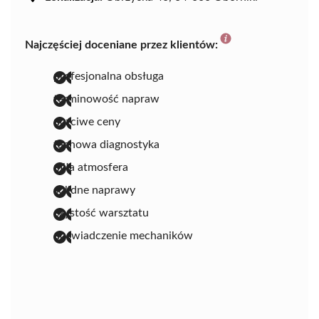
Najczęściej doceniane przez klientów:
profesjonalna obsługa
terminowość napraw
uczciwe ceny
fachowa diagnostyka
miła atmosfera
solidne naprawy
czystość warsztatu
doświadczenie mechaników