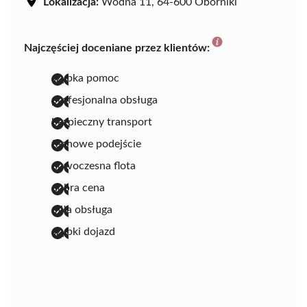
Lokalizacja:
Wodna 11, 64-600 Oborniki
Najczęściej doceniane przez klientów:
szybka pomoc
profesjonalna obsługa
bezpieczny transport
fachowe podejście
nowoczesna flota
dobra cena
miła obsługa
szybki dojazd