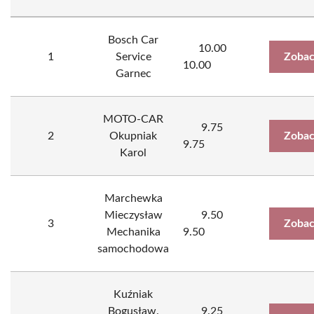
Bosch Car
10.00
1
Service
Zobac
10.00
Garnec
MOTO-CAR
9.75
2
Okupniak
Zobac
9.75
Karol
Marchewka
Mieczysław
9.50
3
Zobac
Mechanika
9.50
samochodowa
Kuźniak
Bogusław.
9.25