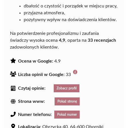
dbałość o czystość i porządek w miejscu pracy,
przyjazna atmosfera,
pozytywny wpływ na doświadczenia klientów.
Na potwierdzenie profesjonalizmu i zaufania
świadczy wysoka ocena
4,9
, oparta na
33 recenzjach
zadowolonych klientów.
Ocena w Google:
4.9
Liczba opinii w Google:
33
Czytaj opinie:
Zobacz profil
Strona www:
Pokaż stronę
Numer telefonu:
Pokaż numer
Lokalizacja:
Obrzycka 40, 64-600 Oborniki