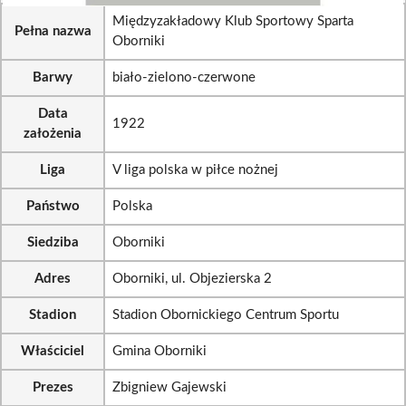
Międzyzakładowy Klub Sportowy Sparta
Pełna nazwa
Oborniki
Barwy
biało-zielono-czerwone
Data
1922
założenia
Liga
V liga polska w piłce nożnej
Państwo
Polska
Siedziba
Oborniki
Adres
Oborniki, ul. Objezierska 2
Stadion
Stadion Obornickiego Centrum Sportu
Właściciel
Gmina Oborniki
Prezes
Zbigniew Gajewski