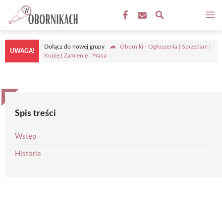
Przejdź
M
do
treści
Dołącz do nowej grupy
Oborniki - Ogłoszenia | Sprzedam |
UWAGA!
Kupię | Zamienię | Praca
Spis treści
Wstęp
Historia