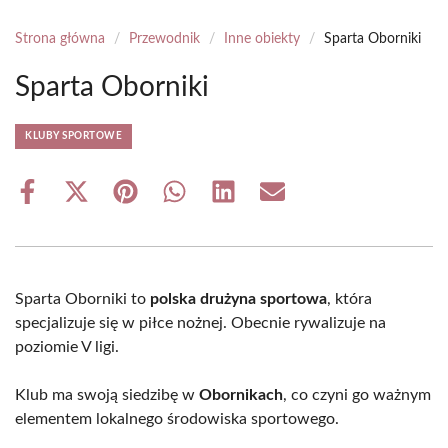
Strona główna
/
Przewodnik
/
Inne obiekty
/
Sparta Oborniki
Sparta Oborniki
KLUBY SPORTOWE
Share
Share
Share
Share
Share
Share
on
on
on
on
on
on
Facebook
X
Pinterest
WhatsApp
LinkedIn
Email
(Twitter)
Sparta Oborniki to
polska drużyna sportowa
, która
specjalizuje się w piłce nożnej. Obecnie rywalizuje na
poziomie V ligi.
Klub ma swoją siedzibę w
Obornikach
, co czyni go ważnym
elementem lokalnego środowiska sportowego.