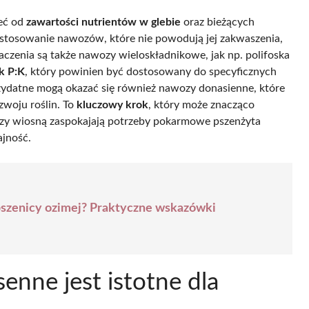
żeć od
zawartości nutrientów w glebie
oraz bieżących
ę stosowanie nawozów, które nie powodują jej zakwaszenia,
czenia są także nawozy wieloskładnikowe, jak np. polifoska
k P:K
, który powinien być dostosowany do specyficznych
rzydatne mogą okazać się również nawozy donasienne, które
woju roślin. To
kluczowy krok
, który może znacząco
y wiosną zaspokajają potrzeby pokarmowe pszenżyta
ajność.
 pszenicy ozimej? Praktyczne wskazówki
nne jest istotne dla