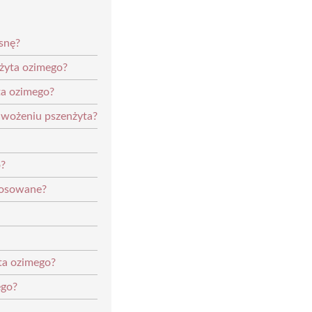
snę?
nżyta ozimego?
ta ozimego?
wożeniu pszenżyta?
o?
tosowane?
ta ozimego?
ego?