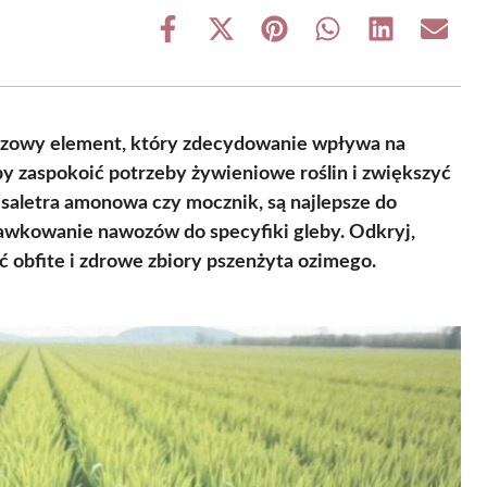
Share
Share
Share
Share
Share
Share
on
on
on
on
on
on
Facebook
X
Pinterest
WhatsApp
LinkedIn
Email
(Twitter)
czowy element, który zdecydowanie wpływa na
y zaspokoić potrzeby żywieniowe roślin i zwiększyć
k saletra amonowa czy mocznik, są najlepsze do
dawkowanie nawozów do specyfiki gleby. Odkryj,
ć obfite i zdrowe zbiory pszenżyta ozimego.