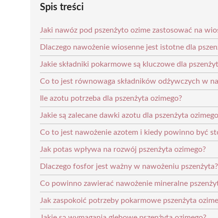
Spis treści
Jaki nawóz pod pszenżyto ozime zastosować na wio
Dlaczego nawożenie wiosenne jest istotne dla psze
Jakie składniki pokarmowe są kluczowe dla pszenży
Co to jest równowaga składników odżywczych w na
Ile azotu potrzeba dla pszenżyta ozimego?
Jakie są zalecane dawki azotu dla pszenżyta ozimeg
Co to jest nawożenie azotem i kiedy powinno być s
Jak potas wpływa na rozwój pszenżyta ozimego?
Dlaczego fosfor jest ważny w nawożeniu pszenżyta?
Co powinno zawierać nawożenie mineralne pszenży
Jak zaspokoić potrzeby pokarmowe pszenżyta ozim
Jakie są wymagania glebowe pszenżyta ozimego?