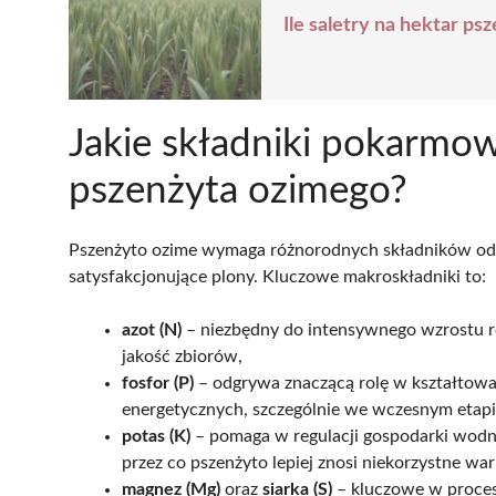
Ile saletry na hektar p
Jakie składniki pokarmo
pszenżyta ozimego?
Pszenżyto ozime wymaga różnorodnych składników odż
satysfakcjonujące plony. Kluczowe makroskładniki to:
azot (N)
– niezbędny do intensywnego wzrostu ro
jakość zbiorów,
fosfor (P)
– odgrywa znaczącą rolę w kształtow
energetycznych, szczególnie we wczesnym etapi
potas (K)
– pomaga w regulacji gospodarki wodn
przez co pszenżyto lepiej znosi niekorzystne wa
magnez (Mg)
oraz
siarka (S)
– kluczowe w procesa