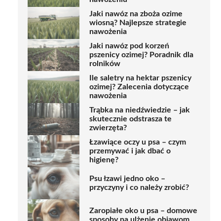
Jaki nawóz na zboża ozime
wiosną? Najlepsze strategie
nawożenia
Jaki nawóz pod korzeń
pszenicy ozimej? Poradnik dla
rolników
Ile saletry na hektar pszenicy
ozimej? Zalecenia dotyczące
nawożenia
Trąbka na niedźwiedzie – jak
skutecznie odstrasza te
zwierzęta?
Łzawiące oczy u psa – czym
przemywać i jak dbać o
higienę?
Psu łzawi jedno oko –
przyczyny i co należy zrobić?
Zaropiałe oko u psa – domowe
sposoby na ulżenie objawom