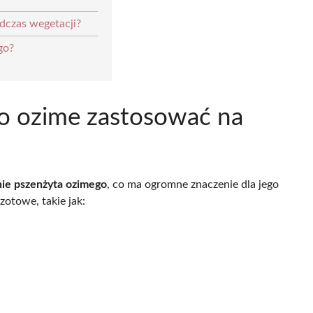
dczas wegetacji?
go?
o ozime zastosować na
ie pszenżyta ozimego
, co ma ogromne znaczenie dla jego
towe, takie jak: