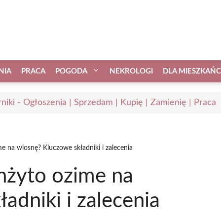
NIA
PRACA
POGODA
NEKROLOGI
DLA MIESZKAŃ
niki - Ogłoszenia | Sprzedam | Kupię | Zamienię | Praca
e na wiosnę? Kluczowe składniki i zalecenia
nżyto ozime na
adniki i zalecenia