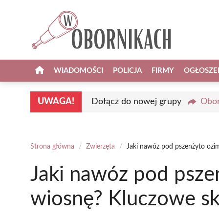
Przejdź
do
treści
WIADOMOŚCI
POLICJA
FIRMY
OGŁOSZE
UWAGA!
Dołącz do nowej grupy
Obor
Strona główna
/
Zwierzęta
/
Jaki nawóz pod pszenżyto ozim
Jaki nawóz pod psze
wiosnę? Kluczowe skł