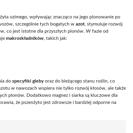
żyta ozimego, wpływając znacząco na jego plonowanie po
ozów, szczególnie tych bogatych w
azot
, stymuluje rozwój
ów, co jest istotne dla przyszłych plonów. W fazie od
uje
makroskładników
, takich jak:
nia do
specyfiki gleby
oraz do bieżącego stanu roślin, co
azotu w nawozach wspiera nie tylko rozwój kłosów, ale także
zych plonów. Dodatkowo magnez i siarka są kluczowe dla
rawia, że pszenżyto jest zdrowsze i bardziej odporne na