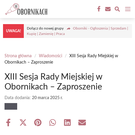
Przejdź
M
do
treści
Dołącz do nowej grupy
Oborniki - Ogłoszenia | Sprzedam |
UWAGA!
Kupię | Zamienię | Praca
Strona główna
/
Wiadomości
/
XIII Sesja Rady Miejskiej w
Obornikach – Zaproszenie
XIII Sesja Rady Miejskiej w
Obornikach – Zaproszenie
Data dodania:
20 marca 2025 r.
Share
Share
Share
Share
Share
Share
on
on
on
on
on
on
Facebook
X
Pinterest
WhatsApp
LinkedIn
Email