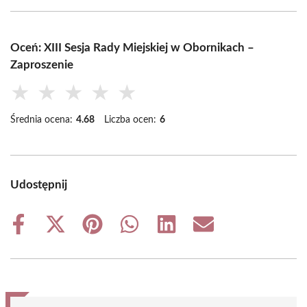
Oceń: XIII Sesja Rady Miejskiej w Obornikach –
Zaproszenie
★
★
★
★
★
Średnia ocena:
4.68
Liczba ocen:
6
Udostępnij
Share
Share
Share
Share
Share
Share
on
on
on
on
on
on
Facebook
X
Pinterest
WhatsApp
LinkedIn
Email
(Twitter)