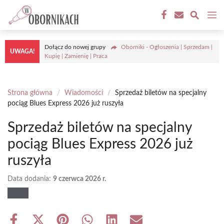
Przejdź
M
do
treści
Dołącz do nowej grupy
Oborniki - Ogłoszenia | Sprzedam |
UWAGA!
Kupię | Zamienię | Praca
Strona główna
/
Wiadomości
/
Sprzedaż biletów na specjalny
pociąg Blues Express 2026 już ruszyła
Sprzedaż biletów na specjalny
pociąg Blues Express 2026 już
ruszyła
Data dodania:
9 czerwca 2026 r.
Share
Share
Share
Share
Share
Share