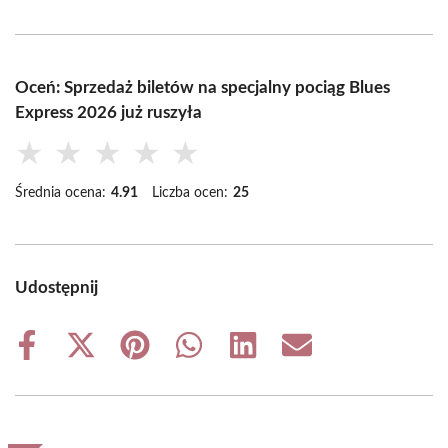
Oceń: Sprzedaż biletów na specjalny pociąg Blues
Express 2026 już ruszyła
★
★
★
★
★
Średnia ocena:
4.91
Liczba ocen:
25
Udostępnij
Share
Share
Share
Share
Share
Share
on
on
on
on
on
on
Facebook
X
Pinterest
WhatsApp
LinkedIn
Email
(Twitter)