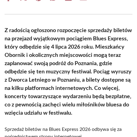
on
on
on
on
on
on
Facebook
X
Pinterest
WhatsApp
LinkedIn
Email
(Twitter)
Z radością ogłoszono rozpoczęcie sprzedaży biletów
na przejazd wyjątkowym pociągiem Blues Express,
który odbędzie się 4 lipca 2026 roku. Mieszkańcy
Obornik i okolicznych miejscowości mogą teraz
zaplanować swoją podróż do Poznania, gdzie
odbędzie się ten muzyczny festiwal. Pociąg wyruszy
z Dworca Letniego w Poznaniu, a bilety dostępne są
na kilku platformach internetowych. Co więcej,
koncerty towarzyszące wydarzeniu będą bezpłatne,
co z pewnością zachęci wielu miłośników bluesa do
wzięcia udziału w festiwalu.
Sprzedaż biletów na Blues Express 2026 odbywa się za
pośrednictwem strony internetowej