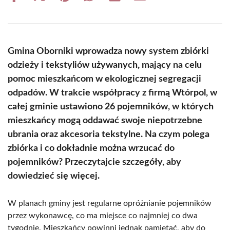
on
on
on
on
on
on
Facebook
X
Pinterest
WhatsApp
LinkedIn
Email
(Twitter)
Gmina Oborniki wprowadza nowy system zbiórki
odzieży i tekstyliów używanych, mający na celu
pomoc mieszkańcom w ekologicznej segregacji
odpadów. W trakcie współpracy z firmą Wtórpol, w
całej gminie ustawiono 26 pojemników, w których
mieszkańcy mogą oddawać swoje niepotrzebne
ubrania oraz akcesoria tekstylne. Na czym polega
zbiórka i co dokładnie można wrzucać do
pojemników? Przeczytajcie szczegóły, aby
dowiedzieć się więcej.
W planach gminy jest regularne opróżnianie pojemników
przez wykonawcę, co ma miejsce co najmniej co dwa
tygodnie. Mieszkańcy powinni jednak pamiętać, aby do