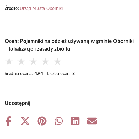
Źródło:
Urząd Miasta Oborniki
Oceń: Pojemniki na odzież używaną w gminie Oborniki
– lokalizacje i zasady zbiórki
★
★
★
★
★
Średnia ocena:
4.94
Liczba ocen:
8
Udostępnij
Share
Share
Share
Share
Share
Share
on
on
on
on
on
on
Facebook
X
Pinterest
WhatsApp
LinkedIn
Email
(Twitter)