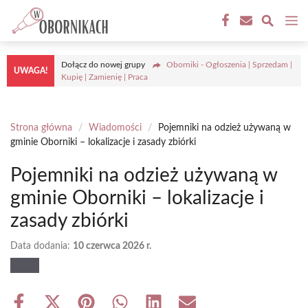
Przejdź
M
do
treści
Dołącz do nowej grupy
Oborniki - Ogłoszenia | Sprzedam |
UWAGA!
Kupię | Zamienię | Praca
Strona główna
/
Wiadomości
/
Pojemniki na odzież używaną w
gminie Oborniki – lokalizacje i zasady zbiórki
Pojemniki na odzież używaną w
gminie Oborniki – lokalizacje i
zasady zbiórki
Data dodania:
10 czerwca 2026 r.
Share
Share
Share
Share
Share
Share