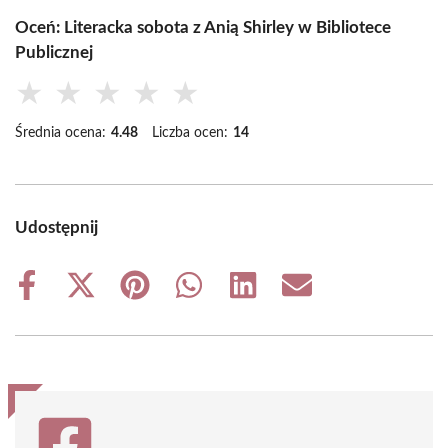
Oceń: Literacka sobota z Anią Shirley w Bibliotece
Publicznej
★
★
★
★
★
Średnia ocena:
4.48
Liczba ocen:
14
Udostępnij
Share
Share
Share
Share
Share
Share
on
on
on
on
on
on
Facebook
X
Pinterest
WhatsApp
LinkedIn
Email
(Twitter)