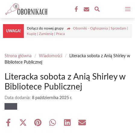
Przejdź
M
do
treści
Dołącz do nowej grupy
Oborniki - Ogłoszenia | Sprzedam |
UWAGA!
Kupię | Zamienię | Praca
Strona główna
/
Wiadomości
/
Literacka sobota z Anią Shirley w
Bibliotece Publicznej
Literacka sobota z Anią Shirley w
Bibliotece Publicznej
Data dodania:
8 października 2025 r.
Share
Share
Share
Share
Share
Share
on
on
on
on
on
on
Facebook
X
Pinterest
WhatsApp
LinkedIn
Email