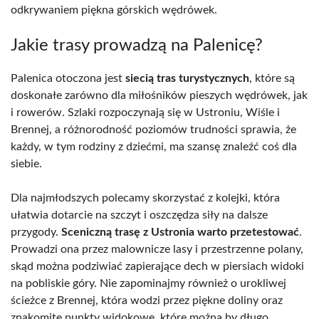
odkrywaniem piękna górskich wędrówek.
Jakie trasy prowadzą na Palenicę?
Palenica otoczona jest
siecią tras turystycznych
, które są
doskonałe zarówno dla miłośników pieszych wędrówek, jak
i rowerów. Szlaki rozpoczynają się w Ustroniu, Wiśle i
Brennej, a różnorodność poziomów trudności sprawia, że
każdy, w tym rodziny z dziećmi, ma szansę znaleźć coś dla
siebie.
Dla najmłodszych polecamy skorzystać z kolejki, która
ułatwia dotarcie na szczyt i oszczędza siły na dalsze
przygody.
Sceniczną trasę z Ustronia warto przetestować
.
Prowadzi ona przez malownicze lasy i przestrzenne polany,
skąd można podziwiać zapierające dech w piersiach widoki
na pobliskie góry. Nie zapominajmy również o urokliwej
ścieżce z Brennej, która wodzi przez piękne doliny oraz
znakomite punkty widokowe, które można by długo