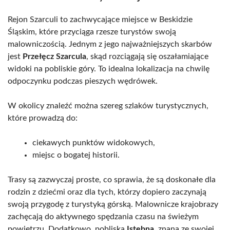
Rejon Szarculi to zachwycające miejsce w Beskidzie
Śląskim, które przyciąga rzesze turystów swoją
malowniczością. Jednym z jego najważniejszych skarbów
jest
Przełęcz Szarcula
, skąd rozciągają się oszałamiające
widoki na pobliskie góry. To idealna lokalizacja na chwilę
odpoczynku podczas pieszych wędrówek.
W okolicy znaleźć można szereg szlaków turystycznych,
które prowadzą do:
ciekawych punktów widokowych,
miejsc o bogatej historii.
Trasy są zazwyczaj proste, co sprawia, że są doskonałe dla
rodzin z dziećmi oraz dla tych, którzy dopiero zaczynają
swoją przygodę z turystyką górską. Malownicze krajobrazy
zachęcają do aktywnego spędzania czasu na świeżym
powietrzu. Dodatkowo, pobliska
Istebna
, znana ze swojej