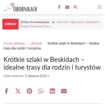
Przejdź
M
do
treści
Dołącz do nowej grupy
Oborniki - Ogłoszenia | Sprzedam |
UWAGA!
Kupię | Zamienię | Praca
Strona główna
/
Lifestyle
/
Krótkie szlaki w Beskidach – idealne
trasy dla rodzin i turystów
Krótkie szlaki w Beskidach –
idealne trasy dla rodzin i turystów
Data dodania:
5 sierpnia 2025 r.
Share
Share
Share
Share
Share
Share
on
on
on
on
on
on
Facebook
X
Pinterest
WhatsApp
LinkedIn
Email
(Twitter)