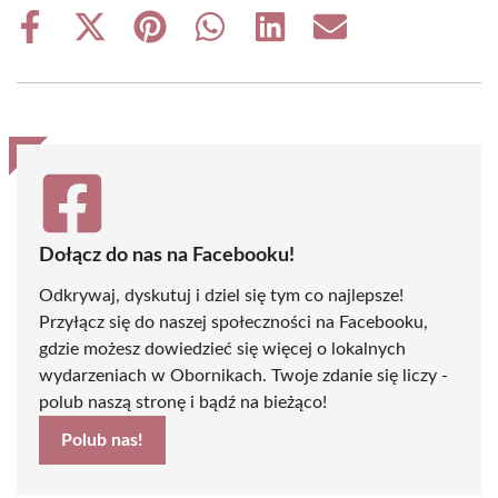
Share
Share
Share
Share
Share
Share
on
on
on
on
on
on
Facebook
X
Pinterest
WhatsApp
LinkedIn
Email
(Twitter)
Dołącz do nas na Facebooku!
Odkrywaj, dyskutuj i dziel się tym co najlepsze!
Przyłącz się do naszej społeczności na Facebooku,
gdzie możesz dowiedzieć się więcej o lokalnych
wydarzeniach w Obornikach. Twoje zdanie się liczy -
polub naszą stronę i bądź na bieżąco!
Polub nas!