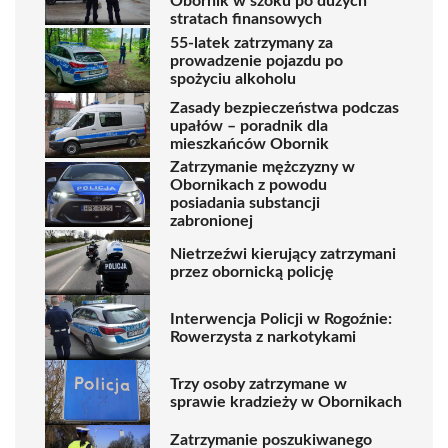
Obornik w szoku po dużych
stratach finansowych
55-latek zatrzymany za
prowadzenie pojazdu po
spożyciu alkoholu
Zasady bezpieczeństwa podczas
upałów – poradnik dla
mieszkańców Obornik
Zatrzymanie mężczyzny w
Obornikach z powodu
posiadania substancji
zabronionej
Nietrzeźwi kierujący zatrzymani
przez obornicką policję
Interwencja Policji w Rogoźnie:
Rowerzysta z narkotykami
Trzy osoby zatrzymane w
sprawie kradzieży w Obornikach
Zatrzymanie poszukiwanego