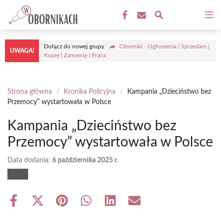
Przejdź
M
do
treści
Dołącz do nowej grupy
Oborniki - Ogłoszenia | Sprzedam |
UWAGA!
Kupię | Zamienię | Praca
Strona główna
/
Kronika Policyjna
/
Kampania „Dzieciństwo bez
Przemocy” wystartowała w Polsce
Kampania „Dzieciństwo bez
Przemocy” wystartowała w Polsce
Data dodania:
6 października 2025 r.
Share
Share
Share
Share
Share
Share
on
on
on
on
on
on
Facebook
X
Pinterest
WhatsApp
LinkedIn
Email