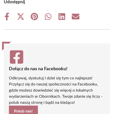
Udostępnij
Share
Share
Share
Share
Share
Share
on
on
on
on
on
on
Facebook
X
Pinterest
WhatsApp
LinkedIn
Email
(Twitter)
Dołącz do nas na Facebooku!
Odkrywaj, dyskutuj i dziel się tym co najlepsze!
Przyłącz się do naszej społeczności na Facebooku,
gdzie możesz dowiedzieć się więcej o lokalnych
wydarzeniach w Obornikach. Twoje zdanie się liczy -
polub naszą stronę i bądź na bieżąco!
Polub nas!