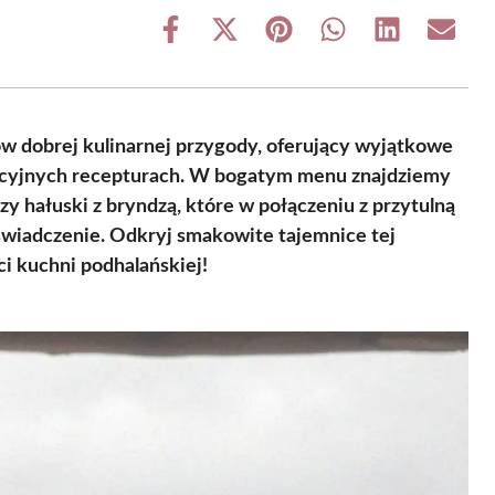
Share
Share
Share
Share
Share
Share
on
on
on
on
on
on
Facebook
X
Pinterest
WhatsApp
LinkedIn
Email
(Twitter)
ów dobrej kulinarnej przygody, oferujący wyjątkowe
adycyjnych recepturach. W bogatym menu znajdziemy
czy hałuski z bryndzą, które w połączeniu z przytulną
świadczenie. Odkryj smakowite tajemnice tej
ci kuchni podhalańskiej!