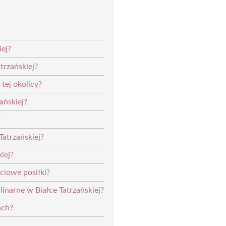
iej?
trzańskiej?
tej okolicy?
ańskiej?
?
Tatrzańskiej?
iej?
ciowe posiłki?
linarne w Białce Tatrzańskiej?
ach?