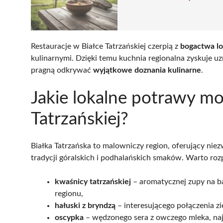
Restauracje w Białce Tatrzańskiej czerpią z
bogactwa lo
kulinarnymi. Dzięki temu kuchnia regionalna zyskuje u
pragną odkrywać
wyjątkowe doznania kulinarne
.
Jakie lokalne potrawy m
Tatrzańskiej?
Białka Tatrzańska to malowniczy region, oferujący nie
tradycji góralskich i podhalańskich smaków. Warto roz
kwaśnicy tatrzańskiej
– aromatycznej zupy na baz
regionu,
hałuski z bryndzą
– interesującego połączenia z
oscypka
– wędzonego sera z owczego mleka, najc