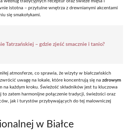
ia według tradycyjnych receptur oraz świeże mięsa i
wnie istotna – przytulne wnętrza z drewnianymi akcentami
niu się smakołykami.
e Tatrzańskiej – gdzie zjeść smacznie i tanio?
iłej atmosferze, co sprawia, że wizyty w białczańskich
 zwrócić uwagę na lokale, które koncentrują się na
zdrowym
 na każdym kroku. Świeżość składników jest tu kluczowa
j to zatem harmonijne połączenie tradycji, świeżości oraz
ów, jak i turystów przybywających do tej malowniczej
ionalnej w Białce