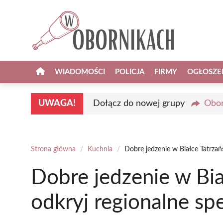
Przejdź
do
treści
WIADOMOŚCI
POLICJA
FIRMY
OGŁOSZE
UWAGA!
Dołącz do nowej grupy
Obor
Strona główna
/
Kuchnia
/
Dobre jedzenie w Białce Tatrzańs
Dobre jedzenie w Bia
odkryj regionalne sp