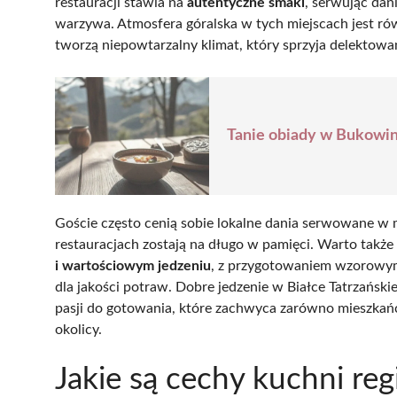
restauracji stawia na
autentyczne smaki
, serwując dan
warzywa. Atmosfera góralska w tych miejscach jest ró
tworzą niepowtarzalny klimat, który sprzyja delektowa
Tanie obiady w Bukowini
Goście często cenią sobie lokalne dania serwowane w m
restauracjach zostają na długo w pamięci. Warto także
i wartościowym jedzeniu
, z przygotowaniem wzorowym
dla jakości potraw. Dobre jedzenie w Białce Tatrzańskie
pasji do gotowania, które zachwyca zarówno mieszkańc
okolicy.
Jakie są cechy kuchni reg