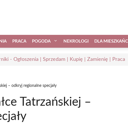
NIA
PRACA
POGODA
NEKROLOGI
DLA MIESZKAŃ
niki - Ogłoszenia | Sprzedam | Kupię | Zamienię | Praca
kiej – odkryj regionalne specjały
łce Tatrzańskiej –
ecjały