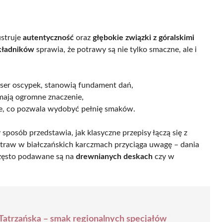
ustruje
autentyczność
oraz
głębokie związki z góralskimi
składników
sprawia, że potrawy są nie tylko smaczne, ale i
z ser oscypek, stanowią fundament dań,
ają ogromne znaczenie,
nie, co pozwala wydobyć pełnię smaków.
sposób przedstawia, jak klasyczne przepisy łączą się z
traw w białczańskich karczmach przyciąga uwagę – dania
Często podawane są na
drewnianych deskach
czy w
atrzańska – smak regionalnych specjałów