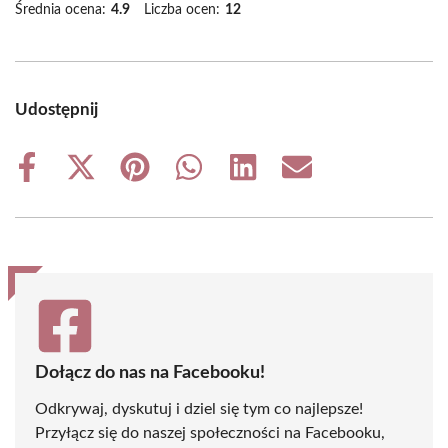
Średnia ocena:
4.9
Liczba ocen:
12
Udostępnij
Share
Share
Share
Share
Share
Share
on
on
on
on
on
on
Facebook
X
Pinterest
WhatsApp
LinkedIn
Email
(Twitter)
Dołącz do nas na Facebooku!
Odkrywaj, dyskutuj i dziel się tym co najlepsze!
Przyłącz się do naszej społeczności na Facebooku,