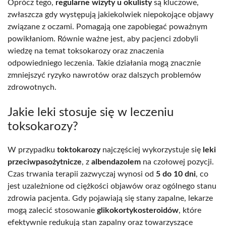
Oprócz tego,
regularne wizyty u okulisty
są kluczowe,
zwłaszcza gdy występują jakiekolwiek niepokojące objawy
związane z oczami. Pomagają one zapobiegać poważnym
powikłaniom. Równie ważne jest, aby pacjenci zdobyli
wiedzę na temat toksokarozy oraz znaczenia
odpowiedniego leczenia. Takie działania mogą znacznie
zmniejszyć ryzyko nawrotów oraz dalszych problemów
zdrowotnych.
Jakie leki stosuje się w leczeniu
toksokarozy?
W przypadku
toktokarozy
najczęściej wykorzystuje się
leki
przeciwpasożytnicze
, z
albendazolem
na czołowej pozycji.
Czas trwania terapii zazwyczaj wynosi od
5 do 10 dni
, co
jest uzależnione od ciężkości objawów oraz ogólnego stanu
zdrowia pacjenta. Gdy pojawiają się stany zapalne, lekarze
mogą zalecić stosowanie
glikokortykosteroidów
, które
efektywnie redukują stan zapalny oraz towarzyszące