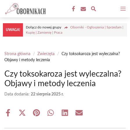
Przejdź
M
do
treści
Dołącz do nowej grupy
Oborniki - Ogłoszenia | Sprzedam |
UWAGA!
Kupię | Zamienię | Praca
Strona główna
/
Zwierzęta
/
Czy toksokaroza jest wyleczalna?
Objawy i metody leczenia
Czy toksokaroza jest wyleczalna?
Objawy i metody leczenia
Data dodania:
22 sierpnia 2025 r.
Share
Share
Share
Share
Share
Share
on
on
on
on
on
on
Facebook
X
Pinterest
WhatsApp
LinkedIn
Email
(Twitter)